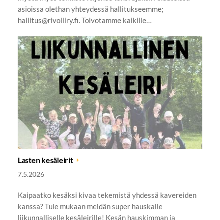
asioissa olethan yhteydessä hallitukseemme;
hallitus@rivolliry.fi. Toivotamme kaikille…
Lasten kesäleirit
7.5.2026
Kaipaatko kesäksi kivaa tekemistä yhdessä kavereiden
kanssa? Tule mukaan meidän super hauskalle
liikunnalliselle kesäleirille! Kesän hauskimman ja