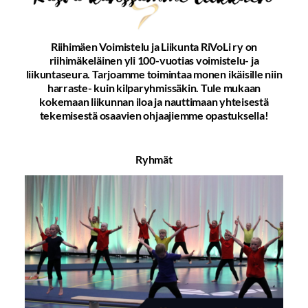
Riihimäen Voimistelu ja Liikunta RiVoLi ry on
riihimäkeläinen yli 100-vuotias voimistelu- ja
liikuntaseura. Tarjoamme toimintaa monen ikäisille niin
harraste- kuin kilparyhmissäkin. Tule mukaan
kokemaan liikunnan iloa ja nauttimaan yhteisestä
tekemisestä osaavien ohjaajiemme opastuksella!
Ryhmät