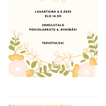
©
Riihimäen Voimistelu ja Liikunta RiVoLi ry