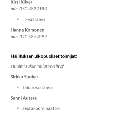
Kirsi Kiiveri
puh. 050 4822183
IT-vastaava
Hanna Komonen
puh. 040 5874092
Hallituksen ulkopuoliset toimijat:
etunimi.sukunimi(at)rivoliry.fi
Sirkku Suokas
Talousvastaava
Sanni Autere
seurakoordinaattori