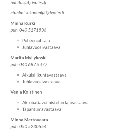
hallitus(at)rivoliry.fi
etunimi.sukunimi(at)rivoliry.fi
Minna Kurki
puh. 040 5171836
Puheenjohtaja
Juhlavuosivastaava
Marita Myllykoski
puh. 040 687 5477
Aikuisliikuntavastaava
Juhlavuosivastaava
Venla Koistinen
Akrobatiavoimistelun lajivastaava
Tapahtumavastaava
Minna Mertovaara
puh. 050 5230554