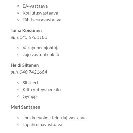
EA-vastaava
Koulutusvastaava
Tähtiseuravastaava
Taina Koistinen
puh. 045 6760180
Varapuheenjohtaja
Jojo vastuuhenkilö
Heidi Siltanen
puh. 040 7421684
Sihteeri
Kilta yhteyshenkilö
Gymppi
Meri Santanen
Joukkuevoimistelun lajivastaava
Tapahtumavastaava