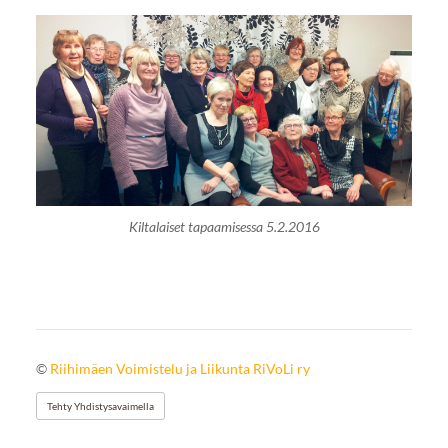
Kiltalaiset tapaamisessa 5.2.2016
©
Riihimäen Voimistelu ja Liikunta RiVoLi ry
Tehty Yhdistysavaimella