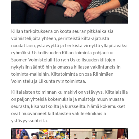
Killan tarkoituksena on koota seuran pitkäaikaisia
voimistelijoita yhteen, perinteistä kilta-ajatusta
noudattaen, ystävyyttä ja henkistä vireyttä ylläpitäväksi
ryhmäksi. Uskollisuuden Killan toiminta pohjautuu
Suomen Voimisteluliitto ry:n Uskollisuuden kiltojen
nykyisiin sääntöihin ja omassa killassa vakiintuneisiin
toiminta-malleihin. Kiltatoiminta on osa Riihimäen
Voimistelu ja Liikunta ry:n toimintaa.
Kiltalaisten toiminnan kulmakivi on ystävyys. Kiltalaisilla
on paljon yhteisiä kokemuksia ja muistoja muun muassa
seurasta, kisamatkoilta ja kursseilta. Nämä kokemukset
ovat muovanneet kiltalaisten välille elinikäisiä
ystävyyssuhteita.