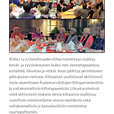
RiVoLi ry:n Uskollisuuden Killan toimintaan sisältyy
kevät- ja syyskokousten lisäksi mm. teematapaamisia,
esitelmiä, liikuntaa ja retkiä. Vuosi päättyy perinteiseen
pikkujoulun viettoon. Kiltalaiset osallistuvat aktiivisesti
myös alueelliseen Radanvarsikiltojen Kiltaparlamenttiin
ja valtakunnallisiin kiltatapaamisiin. Liikuntaryhmissä
vielä aktiivisesti mukana olevia kiltalaisia osallistuu
vuosittain voimistelijoina seuran näytöksiin sekä
valtakunnallisiin ja kansainvälisiin voimistelun
suurtapahtumiin.