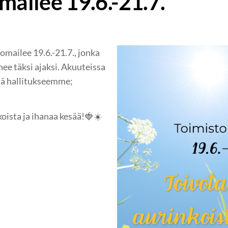
mailee 19.6.-21.7.
mailee 19.6.-21.7., jonka
ee täksi ajaksi. Akuuteissa
sä hallitukseemme;
oista ja ihanaa kesää!🍓☀️