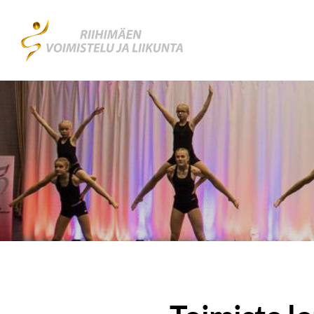
Siirry
sivun
Riihimäen Voimistelu ja Liikunta RiVoLi 
sisältöön