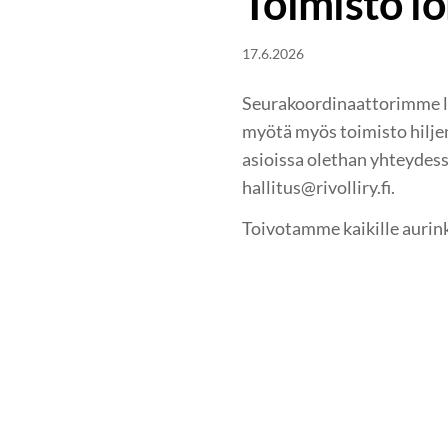
Toimisto lo
17.6.2026
Seurakoordinaattorimme lo
myötä myös toimisto hiljen
asioissa olethan yhteydes
hallitus@rivolliry.fi.
Toivotamme kaikille aurink