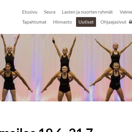
Etusivu
Seura
Lasten ja nuorten ryhmät
Valm
ry
Tapahtumat
Hinnasto
Uutiset
Ohjaajasivut