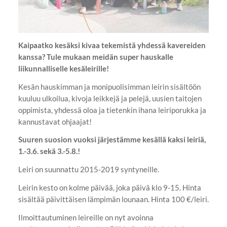
Kaipaatko kesäksi kivaa tekemistä yhdessä kavereiden
kanssa? Tule mukaan meidän super hauskalle
liikunnalliselle kesäleirille!
Kesän hauskimman ja monipuolisimman leirin sisältöön
kuuluu ulkoilua, kivoja leikkejä ja pelejä, uusien taitojen
oppimista, yhdessä oloa ja tietenkin ihana leiriporukka ja
kannustavat ohjaajat!
Suuren suosion vuoksi järjestämme kesällä kaksi leiriä,
1.-3.6. sekä 3.-5.8.!
Leiri on suunnattu 2015-2019 syntyneille.
Leirin kesto on kolme päivää, joka päivä klo 9-15. Hinta
sisältää päivittäisen lämpimän lounaan. Hinta 100 €/leiri.
Ilmoittautuminen leireille on nyt avoinna