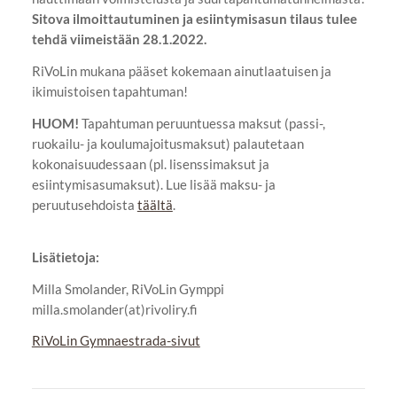
Sitova ilmoittautuminen ja esiintymisasun tilaus tulee
tehdä viimeistään 28.1.2022.
RiVoLin mukana pääset kokemaan ainutlaatuisen ja
ikimuistoisen tapahtuman!
HUOM!
Tapahtuman peruuntuessa maksut (passi-,
ruokailu- ja koulumajoitusmaksut) palautetaan
kokonaisuudessaan (pl. lisenssimaksut ja
esiintymisasumaksut). Lue lisää maksu- ja
peruutusehdoista
täältä
.
Lisätietoja:
Milla Smolander, RiVoLin Gymppi
milla.smolander(at)rivoliry.fi
RiVoLin Gymnaestrada-sivut