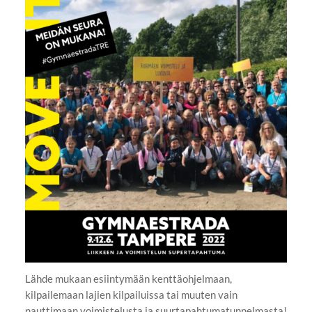
Lähde mukaan esiintymään kenttäohjelmaan,
kilpailemaan lajien kilpailuissa tai muuten vain
nauttimaan voimistelusta ja suurtapahtumatunnelmasta!