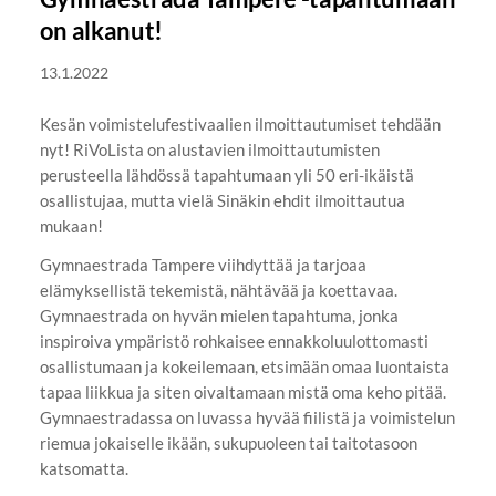
on alkanut!
13.1.2022
Kesän voimistelufestivaalien ilmoittautumiset tehdään
nyt! RiVoLista on alustavien ilmoittautumisten
perusteella lähdössä tapahtumaan yli 50 eri-ikäistä
osallistujaa, mutta vielä Sinäkin ehdit ilmoittautua
mukaan!
Gymnaestrada Tampere viihdyttää ja tarjoaa
elämyksellistä tekemistä, nähtävää ja koettavaa.
Gymnaestrada on hyvän mielen tapahtuma, jonka
inspiroiva ympäristö rohkaisee ennakkoluulottomasti
osallistumaan ja kokeilemaan, etsimään omaa luontaista
tapaa liikkua ja siten oivaltamaan mistä oma keho pitää.
Gymnaestradassa on luvassa hyvää fiilistä ja voimistelun
riemua jokaiselle ikään, sukupuoleen tai taitotasoon
katsomatta.