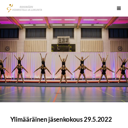
Siirry
Riihimäen Voimistelu ja Liikunta RiVoLi ry
Vali
sivun
sisältöön
Ylimääräinen jäsenkokous 29.5.2022