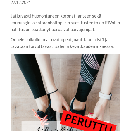
27.12.2021
Jatkuvasti huonontuneen koronatilanteen sekä
kaupungin ja sairaanhoitopiirin suositusten takia RiVoLin
hallitus on päättänyt perua välipäiväjumpat.
Onneksi ulkoiluilmat ovat upeat, nautitaan niistä ja
tavataan toivottavasti saleilla kevätkauden alkaessa.