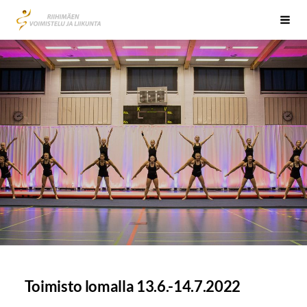
Siirry
Riihimäen Voimistelu ja Liikunta RiVoLi ry
Vali
sivun
sisältöön
Toimisto lomalla 13.6.-14.7.2022