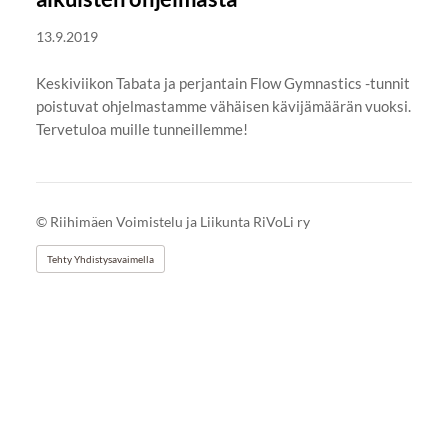
13.9.2019
Keskiviikon Tabata ja perjantain Flow Gymnastics -tunnit
poistuvat ohjelmastamme vähäisen kävijämäärän vuoksi.
Tervetuloa muille tunneillemme!
©
Riihimäen Voimistelu ja Liikunta RiVoLi ry
Tehty Yhdistysavaimella