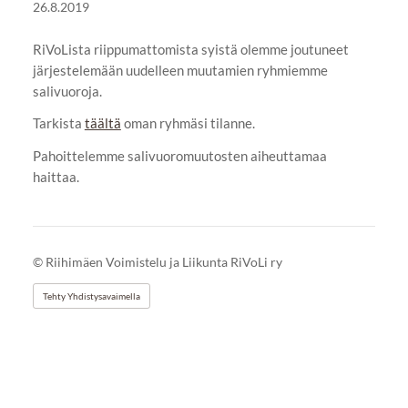
26.8.2019
RiVoLista riippumattomista syistä olemme joutuneet
järjestelemään uudelleen muutamien ryhmiemme
salivuoroja.
Tarkista
täältä
oman ryhmäsi tilanne.
Pahoittelemme salivuoromuutosten aiheuttamaa
haittaa.
©
Riihimäen Voimistelu ja Liikunta RiVoLi ry
Tehty Yhdistysavaimella