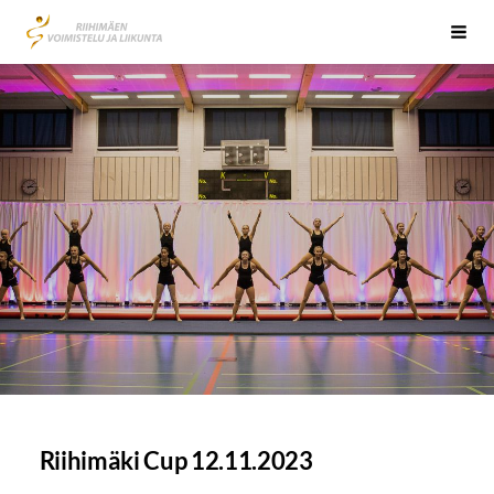
Siirry
Riihimäen Voimistelu ja Liikunta RiVoLi ry
Vali
sivun
sisältöön
Riihimäki Cup 12.11.2023