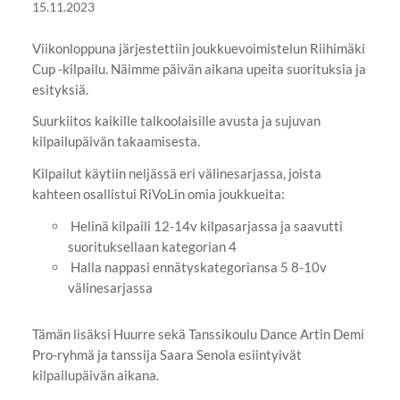
15.11.2023
Viikonloppuna järjestettiin joukkuevoimistelun Riihimäki
Cup -kilpailu. Näimme päivän aikana upeita suorituksia ja
esityksiä.
Suurkiitos kaikille talkoolaisille avusta ja sujuvan
kilpailupäivän takaamisesta.
Kilpailut käytiin neljässä eri välinesarjassa, joista
kahteen osallistui RiVoLin omia joukkueita:
Helinä kilpaili 12-14v kilpasarjassa ja saavutti
suorituksellaan kategorian 4
Halla nappasi ennätyskategoriansa 5 8-10v
välinesarjassa
Tämän lisäksi Huurre sekä Tanssikoulu Dance Artin Demi
Pro-ryhmä ja tanssija Saara Senola esiintyivät
kilpailupäivän aikana.