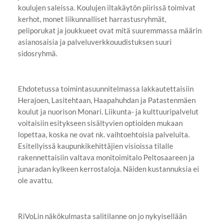
koulujen saleissa. Koulujen iltakäytön piirissä toimivat
kerhot, monet liikunnalliset harrastusryhmät,
peliporukat ja joukkueet ovat mitä suuremmassa määrin
asianosaisia ja palveluverkkouudistuksen suuri
sidosryhmä.
Ehdotetussa toimintasuunnitelmassa lakkautettaisiin
Herajoen, Lasitehtaan, Haapahuhdan ja Patastenmäen
koulut ja nuorison Monari. Liikunta- ja kulttuuripalvelut
voitaisiin esitykseen sisältyvien optioiden mukaan
lopettaa, koska ne ovat nk. vaihtoehtoisia palveluita.
Esitellyissä kaupunkikehittäjien visioissa tilalle
rakennettaisiin valtava monitoimitalo Peltosaareen ja
junaradan kylkeen kerrostaloja. Näiden kustannuksia ei
ole avattu.
RiVoLin näkökulmasta salitilanne on jo nykyisellään