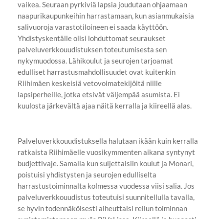
vaikea. Seuraan pyrkiviä lapsia joudutaan ohjaamaan
naapurikaupunkeihin harrastamaan, kun asianmukaisia
salivuoroja varastotiloineen ei saada käyttöön.
Yhdistyskentälle olisi lohduttomat seuraukset
palveluverkkouudistuksen toteutumisesta sen
nykymuodossa. Lähikoulut ja seurojen tarjoamat
edulliset harrastusmahdollisuudet ovat kuitenkin
Riihimäen keskeisiä vetovoimatekijöitä niille
lapsiperheille, jotka etsivät väljempää asumista. Ei
kuulosta järkevältä ajaa näitä kerralla ja kiireellä alas.
Palveluverkkouudistuksella halutaan ikään kuin kerralla
ratkaista Riihimäelle vuosikymmenten aikana syntynyt
budjettivaje. Samalla kun suljettaisiin koulut ja Monari,
poistuisi yhdistysten ja seurojen edulliselta
harrastustoiminnalta kolmessa vuodessa viisi salia. Jos
palveluverkkouudistus toteutuisi suunnitellulla tavalla,
se hyvin todennäköisesti aiheuttaisi reilun toiminnan