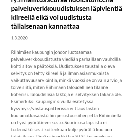
palveluverkkouudistuksen läpivientiä
kiireellä eikä voi uudistusta
tällaisenaan kannattaa
1.3.2020
Riihimäen kaupungin johdon luotsaamaa
palveluverkkouudistusta viedään parhaillaan vauhdilla
kohti sitovia päätöksiä. Uudistuksen taustalla oleva
selvitys on tehty kiireellä ja ilman asianmukaista
vaikuttavuusarviointia, minkä vuoksi se on vain arvio ja
toive siitä, miten Riihimäen taloudellinen tilanne
kohenisi. Taloudellisia faktoja ei selvityksen takana ole.
Esimerkiksi kaupungin sivuilla esitetyssä
kysymys-/vastauspatterissa viittaus lasten
koulumatkasäästöihin perustuu siihen, että Riihimäellä
on hyvä pyörätieverkosto. Suurin osa lapsista ei
todennäköisesti kuitenkaan kulje pyörällä kouluun
talviaikaan. Tämä esimerkki herättää kysymyksen,