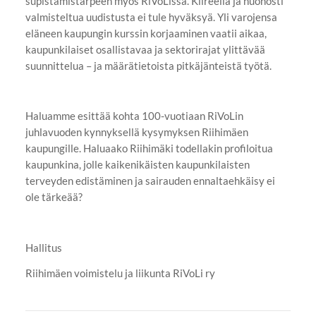
supistamistarpeen myös RiVoLissa. Kiireellä ja huonosti
valmisteltua uudistusta ei tule hyväksyä. Yli varojensa
eläneen kaupungin kurssin korjaaminen vaatii aikaa,
kaupunkilaiset osallistavaa ja sektorirajat ylittävää
suunnittelua – ja määrätietoista pitkäjänteistä työtä.
Haluamme esittää kohta 100-vuotiaan RiVoLin
juhlavuoden kynnyksellä kysymyksen Riihimäen
kaupungille. Haluaako Riihimäki todellakin profiloitua
kaupunkina, jolle kaikenikäisten kaupunkilaisten
terveyden edistäminen ja sairauden ennaltaehkäisy ei
ole tärkeää?
Hallitus
Riihimäen voimistelu ja liikunta RiVoLi ry