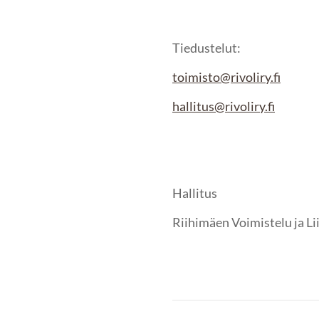
Tiedustelut:
toimisto@rivoliry.fi
hallitus@rivoliry.fi
Hallitus
Riihimäen Voimistelu ja Li