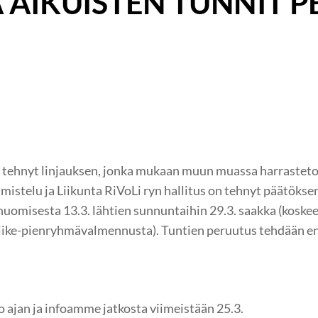
A AIKUISTEN TUNNIT 
 tehnyt linjauksen, jonka mukaan muun muassa harrastetoim
istelu ja Liikunta RiVoLi ryn hallitus on tehnyt päätöksen,
huomisesta 13.3. lähtien sunnuntaihin 29.3. saakka (koske
iike-pienryhmävalmennusta). Tuntien peruutus tehdään e
 ajan ja infoamme jatkosta viimeistään 25.3.