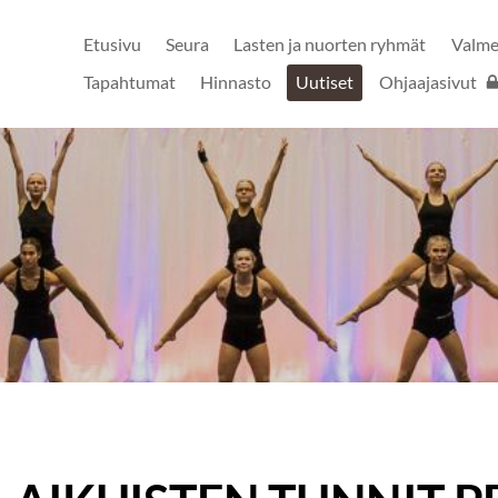
Etusivu
Seura
Lasten ja nuorten ryhmät
Valm
ry
Tapahtumat
Hinnasto
Uutiset
Ohjaajasivut