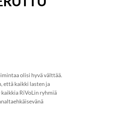
PERUTTU
intaa olisi hyvä välttää.
 että kaikki lasten ja
e kaikkia RiVoLin ryhmiä
nnaltaehkäisevänä