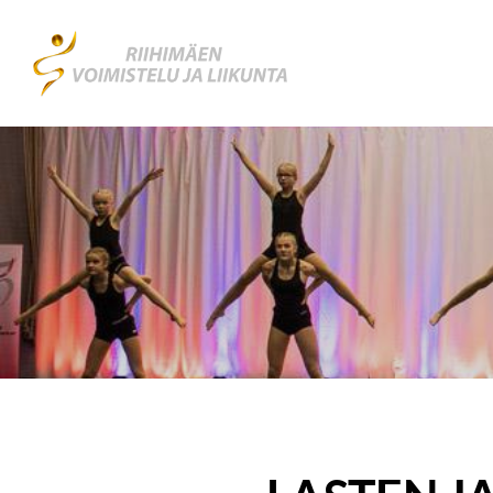
Siirry
sivun
Riihimäen Voimistelu ja Liikunta RiVoLi 
sisältöön