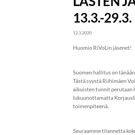
LASTEN J
13.3.-29.3.
12.3.2020
Huomio RiVoLin jäsenet!
Suomen hallitus on tänään
Tästä syystä Riihimäen Voim
aikuisten tunnit perutaan 
lukuunottamatta Korjausl
toimenpiteenä.
Seuraamme tilannetta koko