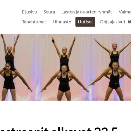
Etusivu
Seura
Lasten ja nuorten ryhmät
Valm
ry
Tapahtumat
Hinnasto
Uutiset
Ohjaajasivut