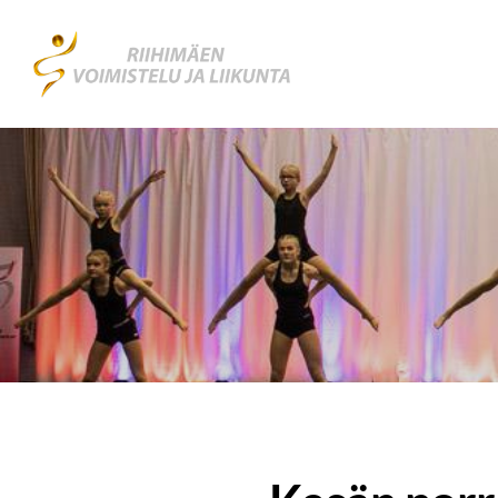
Siirry
sivun
Riihimäen Voimistelu ja Liikunta RiVoLi 
sisältöön