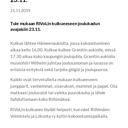
21.11.2019
Tule mukaan RiVoLin kulkueeseen joulukadun
avajaisiin 23.11.
Kulkue lähtee Hämeenaukiolta, jossa kokoontuminen
alkaa kello 16.00. Kulkue kulkee Granitin aukiolle, missä
17.30 alkaa koko kaupungin joulujuhla. Granitin aukiolla
museohiiri Wilhelm julistaa joulusanoman ja luvassa on
erilaisia esityksiä sekä tarjolla glögiä ja joulupuuroa.
Kaikki ovat tervetulleita mukaan kulkueeseen:
jumpparit, vanhemmat, sisarukset, mummot ja papat. Ota
matkaasi jouluvalot tai vaikka puurokauha ja lähde
ilahduttamaan koko Riihimäkeä.
RiVoLin kulkueen löydät helposti, kun näet Riihimäen
Voimistelu ja Liikunta ry kyltin kokoontumispaikalla.