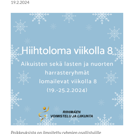
19.2.2024
Poikkeuksista on ilmoitettu ryhmien osallistujille