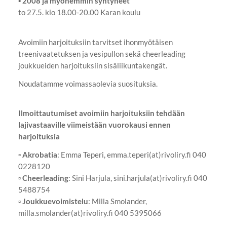
▪
2008 ja myöhemmin syntyneet
to 27.5. klo 18.00-20.00 Karan koulu
Avoimiin harjoituksiin tarvitset ihonmyötäisen
treenivaatetuksen ja vesipullon sekä cheerleading
joukkueiden harjoituksiin sisäliikuntakengät.
Noudatamme voimassaolevia suosituksia.
Ilmoittautumiset avoimiin harjoituksiin tehdään
lajivastaaville viimeistään vuorokausi ennen
harjoituksia
▫
Akrobatia
: Emma Teperi, emma.teperi(at)rivoliry.fi 040
0228120
▫
Cheerleading
: Sini Harjula, sini.harjula(at)rivoliry.fi 040
5488754
▫
Joukkuevoimistelu
: Milla Smolander,
milla.smolander(at)rivoliry.fi 040 5395066