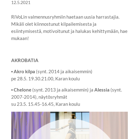
12.5.2021
RiVoLin valmennusryhmiin haetaan uusia harrastajia.
Mikäli olet kiinnostunut kilpailemisesta ja
esiintymisestä, motivoitunut ja halukas kehittymään, hae
mukaan!
AKROBATIA
▪
Akro kilpa
(synt. 2014 ja aikaisemmin)
pe 28.5. 19.30.21.00, Karan koulu
▪
Chelone
(synt. 2013 ja aikaisemmin) ja
Alessia
(synt.
2007-2014), näytösryhmät
su 23.5. 15.45-16.45, Karan koulu