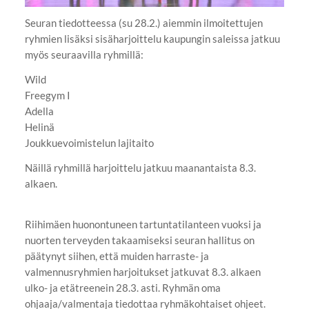
Seuran tiedotteessa (su 28.2.) aiemmin ilmoitettujen
ryhmien lisäksi sisäharjoittelu kaupungin saleissa jatkuu
myös seuraavilla ryhmillä:
Wild
Freegym I
Adella
Helinä
Joukkuevoimistelun lajitaito
Näillä ryhmillä harjoittelu jatkuu maanantaista 8.3.
alkaen.
Riihimäen huonontuneen tartuntatilanteen vuoksi ja
nuorten terveyden takaamiseksi seuran hallitus on
päätynyt siihen, että muiden harraste- ja
valmennusryhmien harjoitukset jatkuvat 8.3. alkaen
ulko- ja etätreenein 28.3. asti. Ryhmän oma
ohjaaja/valmentaja tiedottaa ryhmäkohtaiset ohjeet.